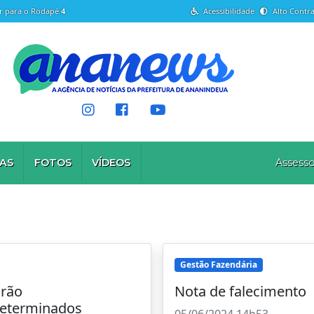
Ir para o Rodapé
4
Acessibilidade
Alto Contra
AS
FOTOS
VÍDEOS
Assesso
Gestão Fazendária
arão
Nota de falecimento
eterminados