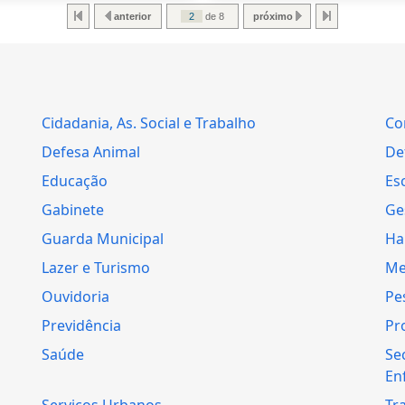
anterior
de 8
próximo
Cidadania, As. Social e Trabalho
Co
Defesa Animal
Def
Educação
Es
Gabinete
Ge
Guarda Municipal
Ha
Lazer e Turismo
Me
Ouvidoria
Pe
Previdência
Pr
Saúde
Se
En
Serviços Urbanos
Tr