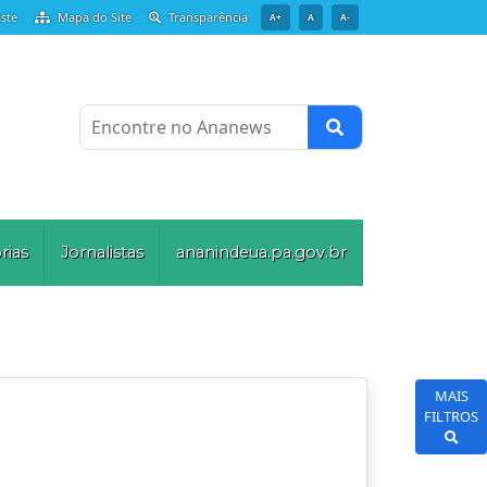
ste
Mapa do Site
Transparência
A+
A
A-
Encontre no Ananews
rias
Jornalistas
ananindeua.pa.gov.br
MAIS
FILTROS