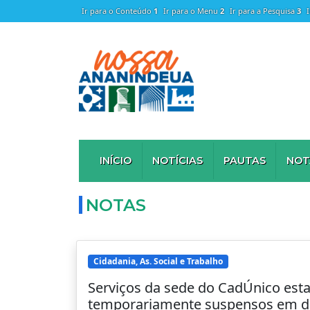
Ir para o Conteúdo
1
Ir para o Menu
2
Ir para a Pesquisa
3
INÍCIO
NOTÍCIAS
PAUTAS
NOT
NOTAS
Cidadania, As. Social e Trabalho
Serviços da sede do CadÚnico est
temporariamente suspensos em d