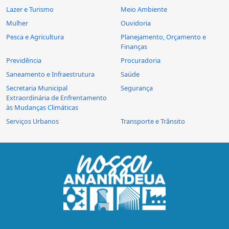
Lazer e Turismo
Meio Ambiente
Mulher
Ouvidoria
Pesca e Agricultura
Planejamento, Orçamento e
Finanças
Previdência
Procuradoria
Saneamento e Infraestrutura
Saúde
Secretaria Municipal
Segurança
Extraordinária de Enfrentamento
às Mudanças Climáticas
Serviços Urbanos
Transporte e Trânsito