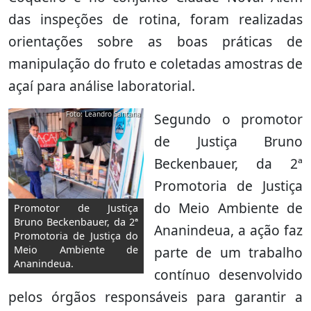
das inspeções de rotina, foram realizadas
orientações sobre as boas práticas de
manipulação do fruto e coletadas amostras de
açaí para análise laboratorial.
Foto: Leandro Santana
Segundo o promotor
de Justiça Bruno
Beckenbauer, da 2ª
Promotoria de Justiça
do Meio Ambiente de
Promotor de Justiça
Bruno Beckenbauer, da 2ª
Ananindeua, a ação faz
Promotoria de Justiça do
parte de um trabalho
Meio Ambiente de
Ananindeua.
contínuo desenvolvido
pelos órgãos responsáveis para garantir a