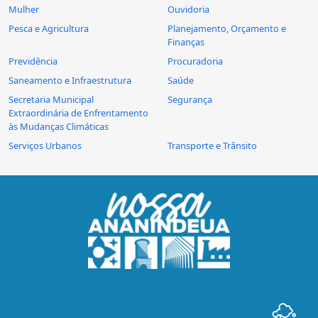
Mulher
Ouvidoria
Pesca e Agricultura
Planejamento, Orçamento e
Finanças
Previdência
Procuradoria
Saneamento e Infraestrutura
Saúde
Secretaria Municipal
Segurança
Extraordinária de Enfrentamento
às Mudanças Climáticas
Serviços Urbanos
Transporte e Trânsito