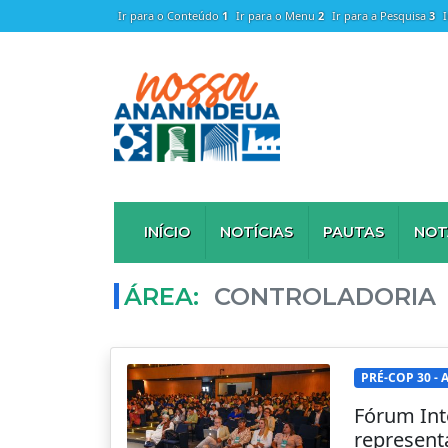
Ir para o Conteúdo
1
Ir para o Menu
2
Ir para a Pesquisa
3
INÍCIO
NOTÍCIAS
PAUTAS
NOT
ÁREA:
CONTROLADORIA
PRÉ-COP 30 -
Fórum Int
represent