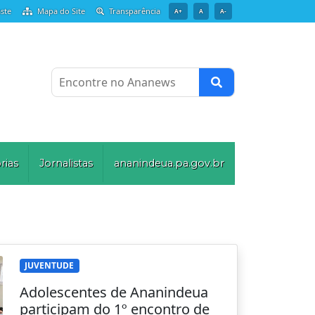
ste
Mapa do Site
Transparência
A+
A
A-
Encontre no Ananews
rias
Jornalistas
ananindeua.pa.gov.br
JUVENTUDE
Adolescentes de Ananindeua
participam do 1º encontro de