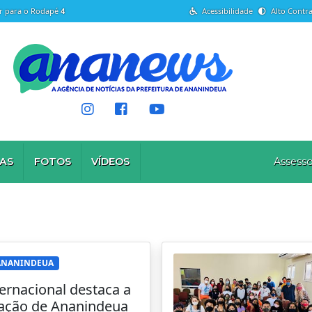
Ir para o Rodapé
4
Acessibilidade
Alto Contra
AS
FOTOS
VÍDEOS
Assesso
 ANANINDEUA
ernacional destaca a
ação de Ananindeua