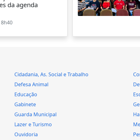
es da agenda
18h40
Cidadania, As. Social e Trabalho
Co
Defesa Animal
Def
Educação
Es
Gabinete
Ge
Guarda Municipal
Ha
Lazer e Turismo
Me
Ouvidoria
Pe