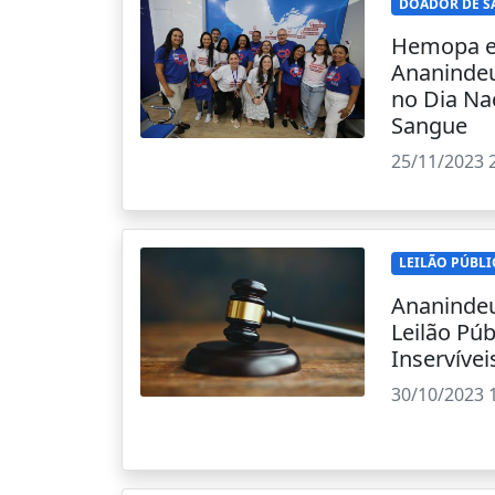
DOADOR DE 
Hemopa e 
Ananindeu
no Dia Na
Sangue
25/11/2023 
LEILÃO PÚBL
Ananindeu
Leilão Púb
Inservívei
30/10/2023 