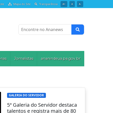
ste
Mapa do Site
Transparência
A+
A
A-
Encontre no Ananews
rias
Jornalistas
ananindeua.pa.gov.br
GALERIA DO SERVIDOR
5ª Galeria do Servidor destaca
talentos e registra mais de 80