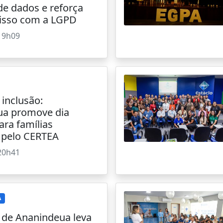
de dados e reforça
sso com a LGPD
19h09
 inclusão:
ua promove dia
ara famílias
 pelo CERTEA
20h41
A
a de Ananindeua leva