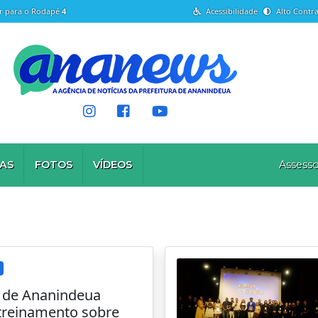
Ir para o Rodapé
4
Acessibilidade
Alto Contra
AS
FOTOS
VÍDEOS
Assesso
a de Ananindeua
reinamento sobre