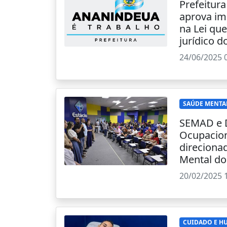
Prefeitur
aprova im
na Lei que
jurídico d
24/06/2025 
SAÚDE MENTA
SEMAD e D
Ocupacion
direciona
Mental do
20/02/2025 
CUIDADO E H