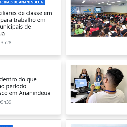
ICIPAIS DE ANANINDEUA
iliares de classe em
para trabalho em
unicipais de
ua
13h28
 dentro do que
no período
sco em Ananindeua
09h39