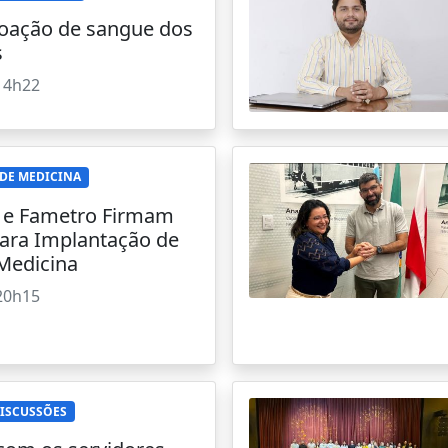
oação de sangue dos
s
14h22
DE MEDICINA
a e Fametro Firmam
para Implantação de
Medicina
20h15
DISCUSSÕES