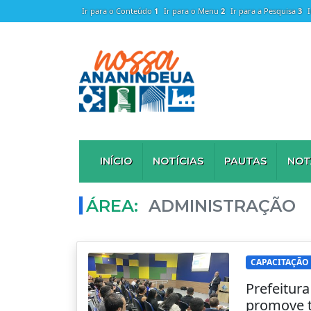
Ir para o Conteúdo
1
Ir para o Menu
2
Ir para a Pesquisa
3
INÍCIO
NOTÍCIAS
PAUTAS
NOT
ÁREA:
ADMINISTRAÇÃO
CAPACITAÇÃO
Prefeitur
promove t