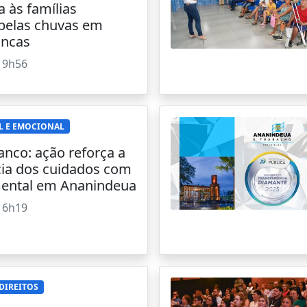
a às famílias
 pelas chuvas em
ancas
19h56
L E EMOCIONAL
anco: ação reforça a
ia dos cuidados com
ental em Ananindeua
16h19
DIREITOS