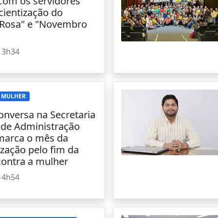
com os servidores
cientização do
 Rosa" e "Novembro
13h34
 MULHER
onversa na Secretaria
 de Administração
marca o mês da
ização pelo fim da
contra a mulher
14h54