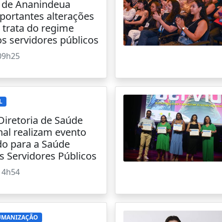
a de Ananindeua
portantes alterações
 trata do regime
os servidores públicos
09h25
L
iretoria de Saúde
al realizam evento
do para a Saúde
s Servidores Públicos
14h54
UMANIZAÇÃO