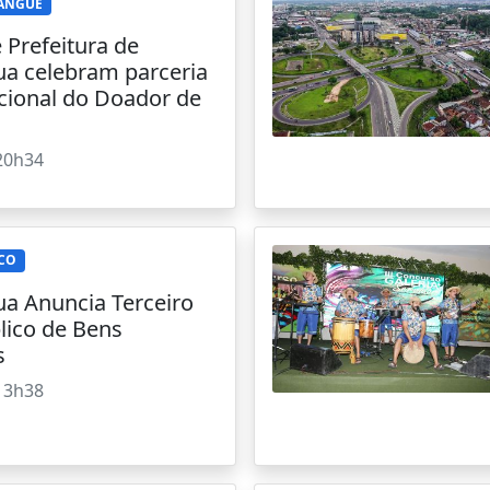
SANGUE
Prefeitura de
a celebram parceria
cional do Doador de
20h34
ICO
a Anuncia Terceiro
lico de Bens
s
13h38