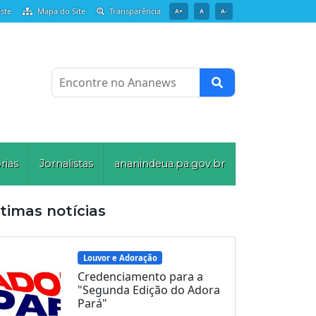
ste
Mapa do Site
Transparência
A+
A
A-
Encontre no Ananews
rias
Jornalistas
ananindeua.pa.gov.br
timas notícias
Louvor e Adoração
Credenciamento para a
"Segunda Edição do Adora
Pará"