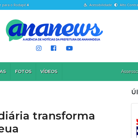
Ir para o Rodapé
4
Acessibilidade
Alto Contra
AS
FOTOS
VÍDEOS
Assesso
Úl
diária transforma
eua