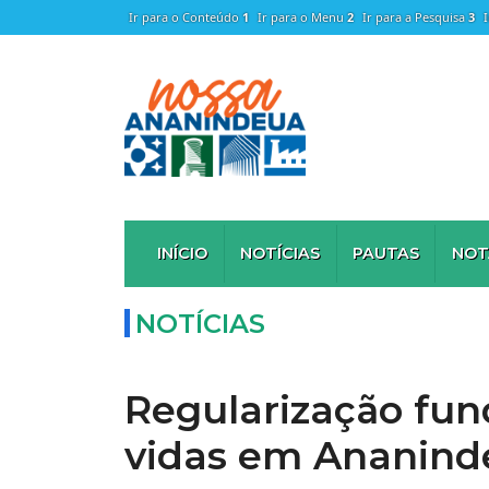
Ir para o Conteúdo
1
Ir para o Menu
2
Ir para a Pesquisa
3
INÍCIO
NOTÍCIAS
PAUTAS
NOT
NOTÍCIAS
Regularização fun
vidas em Ananind