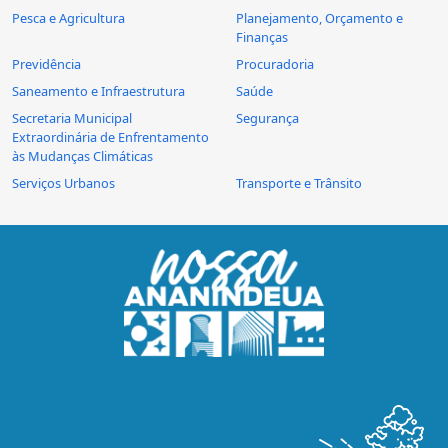
Pesca e Agricultura
Planejamento, Orçamento e
Finanças
Previdência
Procuradoria
Saneamento e Infraestrutura
Saúde
Secretaria Municipal
Segurança
Extraordinária de Enfrentamento
às Mudanças Climáticas
Serviços Urbanos
Transporte e Trânsito