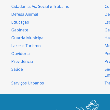
Cidadania, As. Social e Trabalho
Co
Defesa Animal
Def
Educação
Es
Gabinete
Ge
Guarda Municipal
Ha
Lazer e Turismo
Me
Ouvidoria
Pe
Previdência
Pr
Saúde
Se
En
Serviços Urbanos
Tr