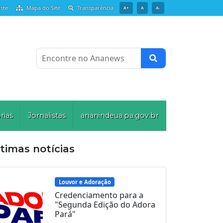
ste
Mapa do Site
Transparência
A+
A
A-
Encontre no Ananews
rias
Jornalistas
ananindeua.pa.gov.br
timas notícias
Louvor e Adoração
Credenciamento para a
"Segunda Edição do Adora
Pará"