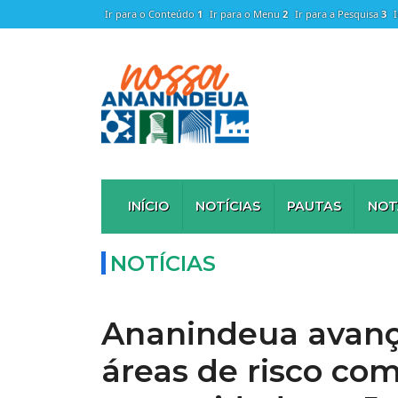
Ir para o Conteúdo
1
Ir para o Menu
2
Ir para a Pesquisa
3
INÍCIO
NOTÍCIAS
PAUTAS
NOT
NOTÍCIAS
Ananindeua avan
áreas de risco co