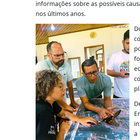
informações sobre as possíveis caus
nos últimos anos.
Foto: SEMC+
D
co
po
fo
e
c
pl
D
E
i
a