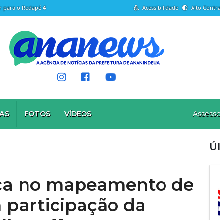
Ir para o Rodapé
4
Acessibilidade
Alto Contra
AS
FOTOS
VÍDEOS
Assesso
Úl
ça no mapeamento de
m participação da