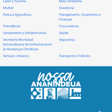
Lazer e Turismo
Meio Ambiente
Mulher
Ouvidoria
Pesca e Agricultura
Planejamento, Orçamento e
Finanças
Previdência
Procuradoria
Saneamento e Infraestrutura
Saúde
Secretaria Municipal
Segurança
Extraordinária de Enfrentamento
às Mudanças Climáticas
Serviços Urbanos
Transporte e Trânsito