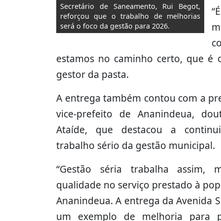
Secretário de Saneamento, Rui Begot,
“
reforçou que o trabalho de melhorias
m
será o foco da gestão para 2026.
c
estamos no caminho certo, que é 
gestor da pasta.
A entrega também contou com a pr
vice-prefeito de Ananindeua, do
Ataíde, que destacou a continu
trabalho sério da gestão municipal.
“Gestão séria trabalha assim, 
qualidade no serviço prestado à po
Ananindeua. A entrega da Avenida S
um exemplo de melhoria para pe