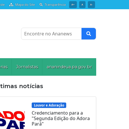
ste
Mapa do Site
Transparência
A+
A
A-
Encontre no Ananews
rias
Jornalistas
ananindeua.pa.gov.br
timas notícias
Louvor e Adoração
Credenciamento para a
"Segunda Edição do Adora
Pará"