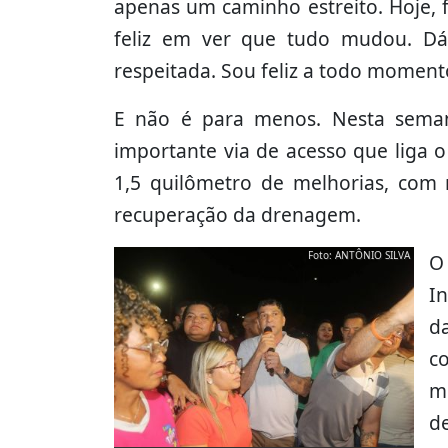
apenas um caminho estreito. Hoje, 
feliz em ver que tudo mudou. Dá 
respeitada. Sou feliz a todo moment
E não é para menos. Nesta seman
importante via de acesso que liga 
1,5 quilômetro de melhorias, com r
recuperação da drenagem.
Foto: ANTÔNIO SILVA
O
In
d
c
m
d