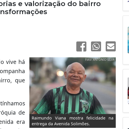
ias e valorização do bairro
ansformações
Foto: ANTÔNIO SILVA
o vive há
acompanha
irro, que
tínhamos
róquia de
Raimundo Viana mostra felicidade na
enida era
entrega da Avenida Solimões.