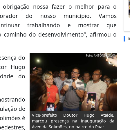
É obrigação nossa fazer o melhor para o
orador do nosso município. Vamos
ontinuar trabalhando e mostrar que
o caminho do desenvolvimento”, afirmou o
Foto: ANTÔNIO SILVA
esença do
utor Hugo
idade do
mostrando
pulação de
Vice-prefeito Doutor Hugo Ataíde,
olimões é
marcou presença na inauguração da
destres,
Avenida Solimões, no bairro do Paar.