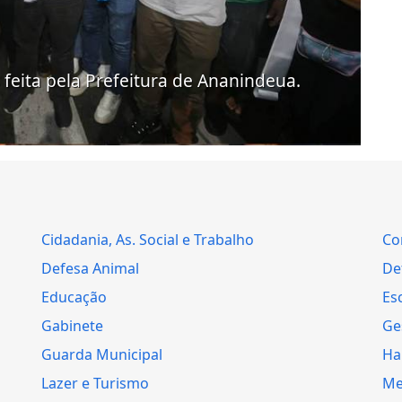
feita pela Prefeitura de Ananindeua.
Cidadania, As. Social e Trabalho
Co
Defesa Animal
Def
Educação
Es
Gabinete
Ge
Guarda Municipal
Ha
Lazer e Turismo
Me