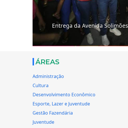
Entrega da Avenida Solimões 
ÁREAS
Administração
Cultura
Desenvolvimento Econômico
Esporte, Lazer e Juventude
Gestão Fazendária
Juventude