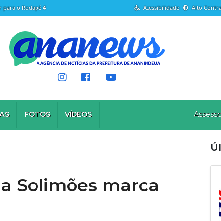
Ir para o Rodapé
4
Acessibilidade
Alto Contra
AS
FOTOS
VÍDEOS
Assesso
Úl
da Solimões marca