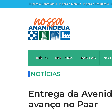
Ir para o Conteúdo
1
Ir para o Menu
2
Ir para a Pesquisa
3
INÍCIO
NOTÍCIAS
PAUTAS
NOT
NOTÍCIAS
Entrega da Aveni
avanço no Paar