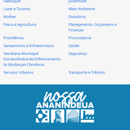
Habitação
Juventude
Lazer e Turismo
Meio Ambiente
Mulher
Ouvidoria
Pesca e Agricultura
Planejamento, Orçamento e
Finanças
Previdência
Procuradoria
Saneamento e Infraestrutura
Saúde
Secretaria Municipal
Segurança
Extraordinária de Enfrentamento
às Mudanças Climáticas
Serviços Urbanos
Transporte e Trânsito