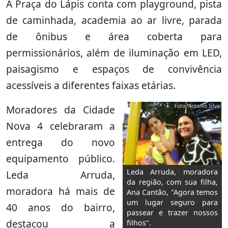
A Praça do Lápis conta com playground, pista
de caminhada, academia ao ar livre, parada
de ônibus e área coberta para
permissionários, além de iluminação em LED,
paisagismo e espaços de convivência
acessíveis a diferentes faixas etárias.
Foto: Antonio Silva
Moradores da Cidade
Nova 4 celebraram a
entrega do novo
equipamento público.
Leda Arruda, moradora
Leda Arruda,
da região, com sua filha,
moradora há mais de
Ana Cantão, "Agora temos
um lugar seguro para
40 anos do bairro,
passear e trazer nossos
destacou a
filhos".