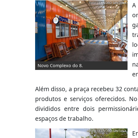
Foto: LEANDRO SANTANA
A
o
g
t
l
i
n
Novo Complexo do 8.
e
Além disso, a praça recebeu 32 cont
produtos e serviços oferecidos. N
divididos entre dois permissioná
espaços de trabalho.
Foto: LEANDRO SANTANA
E