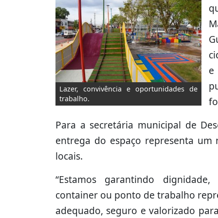
q
M
G
c
e
pu
Lazer, convivência e oportunidades de
trabalho.
fo
Para a secretária municipal de De
entrega do espaço representa um 
locais.
“Estamos garantindo dignidade,
container ou ponto de trabalho rep
adequado, seguro e valorizado par