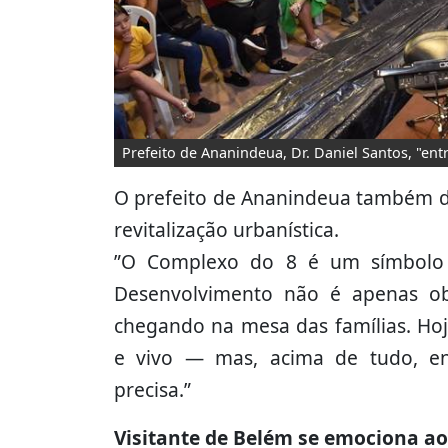
Prefeito de Ananindeua, Dr. Daniel Santos, "e
O prefeito de Ananindeua também d
revitalização urbanística.
”O Complexo do 8 é um símbolo
Desenvolvimento não é apenas ob
chegando na mesa das famílias. H
e vivo — mas, acima de tudo, e
precisa.”
Visitante de Belém se emociona a