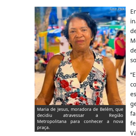
Foto: PMA
E
i
d
M
d
so
“
c
e
g
Maria de Jesus, moradora de Belém, que
f
decidiu atravessar a Região
Metropolitana para conhecer a nova
f
praça.
V