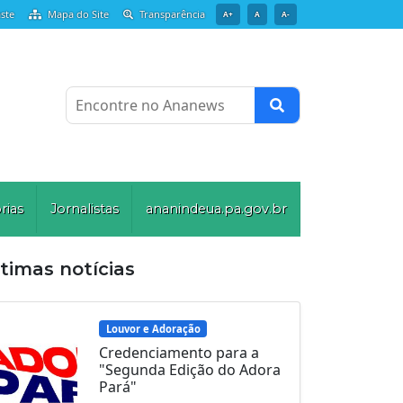
ste
Mapa do Site
Transparência
A+
A
A-
Encontre no Ananews
rias
Jornalistas
ananindeua.pa.gov.br
timas notícias
Louvor e Adoração
Credenciamento para a
"Segunda Edição do Adora
Pará"