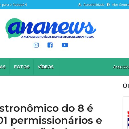
Ir para o Rodapé
4
Acessibilidade
Alto Contra
AS
FOTOS
VÍDEOS
Assesso
Úl
stronômico do 8 é
1 permissionários e