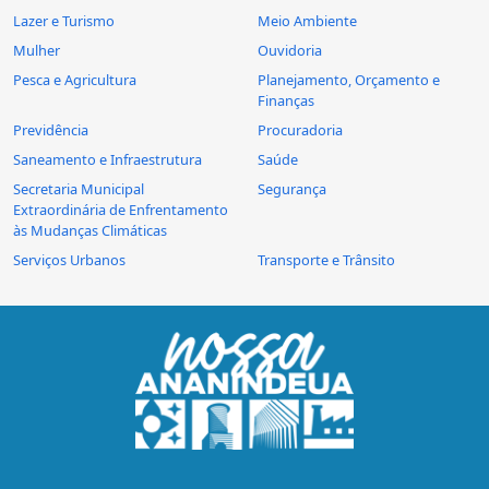
Lazer e Turismo
Meio Ambiente
Mulher
Ouvidoria
Pesca e Agricultura
Planejamento, Orçamento e
Finanças
Previdência
Procuradoria
Saneamento e Infraestrutura
Saúde
Secretaria Municipal
Segurança
Extraordinária de Enfrentamento
às Mudanças Climáticas
Serviços Urbanos
Transporte e Trânsito