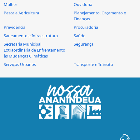
Mulher
Ouvidoria
Pesca e Agricultura
Planejamento, Orçamento e
Finanças
Previdência
Procuradoria
Saneamento e Infraestrutura
Saúde
Secretaria Municipal
Segurança
Extraordinária de Enfrentamento
às Mudanças Climáticas
Serviços Urbanos
Transporte e Trânsito