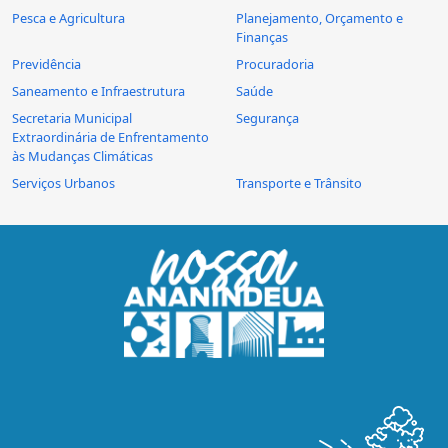
Pesca e Agricultura
Planejamento, Orçamento e
Finanças
Previdência
Procuradoria
Saneamento e Infraestrutura
Saúde
Secretaria Municipal
Segurança
Extraordinária de Enfrentamento
às Mudanças Climáticas
Serviços Urbanos
Transporte e Trânsito