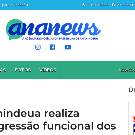
Ir para o Rodapé
4
Acessibilidade
Alto Contra
AS
FOTOS
VÍDEOS
Assesso
Úl
nindeua realiza
gressão funcional dos