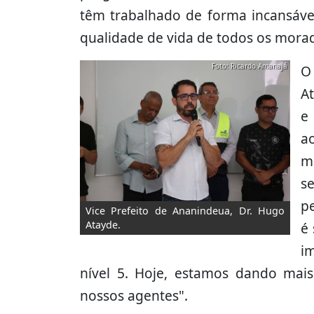
têm trabalhado de forma incansável
qualidade de vida de todos os morad
Foto: Ricardo Amanajá
O
A
e
ao
m
s
pe
Vice Prefeito de Ananindeua, Dr. Hugo
Atayde.
é 
i
nível 5. Hoje, estamos dando mai
nossos agentes".