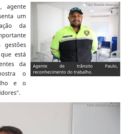
Foto: Ricardo Amanajás
, agente
esenta um
zação da
mportante
 gestões
 que está
entes da
Agente de trânsito Paulo,
reconhecimento do trabalho.
mostra o
alho e o
dores".
Foto: Ricardo Amanajá