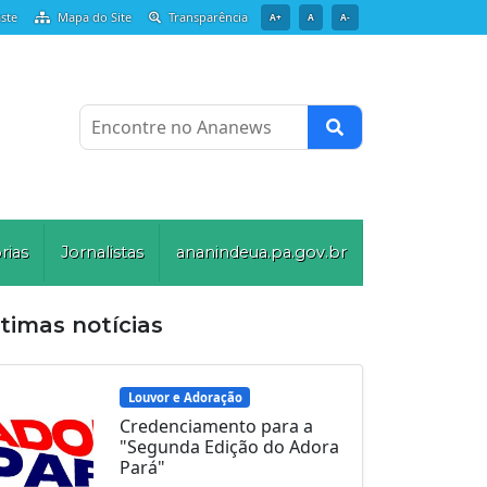
ste
Mapa do Site
Transparência
A+
A
A-
Encontre no Ananews
rias
Jornalistas
ananindeua.pa.gov.br
timas notícias
Louvor e Adoração
Credenciamento para a
"Segunda Edição do Adora
Pará"