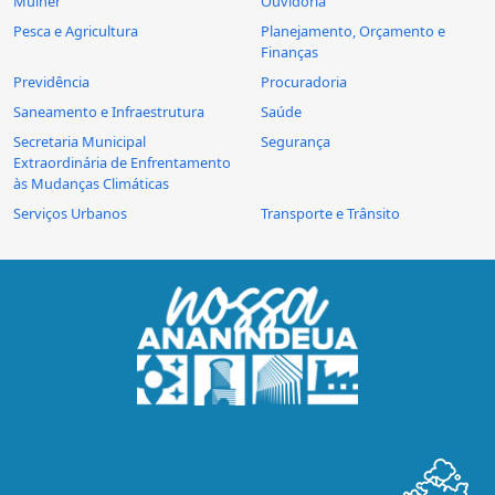
Mulher
Ouvidoria
Pesca e Agricultura
Planejamento, Orçamento e
Finanças
Previdência
Procuradoria
Saneamento e Infraestrutura
Saúde
Secretaria Municipal
Segurança
Extraordinária de Enfrentamento
às Mudanças Climáticas
Serviços Urbanos
Transporte e Trânsito