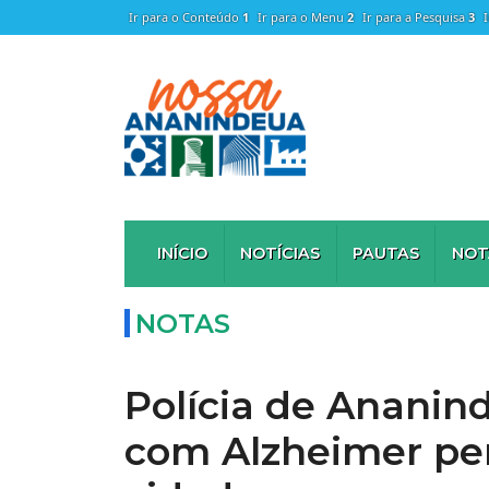
Ir para o Conteúdo
1
Ir para o Menu
2
Ir para a Pesquisa
3
INÍCIO
NOTÍCIAS
PAUTAS
NOT
NOTAS
Polícia de Ananind
com Alzheimer per