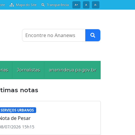
ste
Mapa do Site
Transparência
A+
A
A-
Encontre no Ananews
rias
Jornalistas
ananindeua.pa.gov.br
ltimas notas
SERVIÇOS URBANOS
Nota de Pesar
08/07/2026 15h15