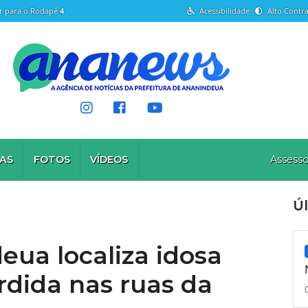
Ir para o Rodapé
4
Acessibilidade
Alto Contra
AS
FOTOS
VÍDEOS
Assesso
Ú
eua localiza idosa
dida nas ruas da