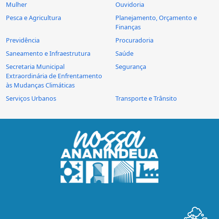
Mulher
Ouvidoria
Pesca e Agricultura
Planejamento, Orçamento e
Finanças
Previdência
Procuradoria
Saneamento e Infraestrutura
Saúde
Secretaria Municipal
Segurança
Extraordinária de Enfrentamento
às Mudanças Climáticas
Serviços Urbanos
Transporte e Trânsito