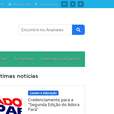
ste
Mapa do Site
Transparência
A+
A
A-
Encontre no Ananews
rias
Jornalistas
ananindeua.pa.gov.br
timas notícias
Louvor e Adoração
Credenciamento para a
"Segunda Edição do Adora
Pará"