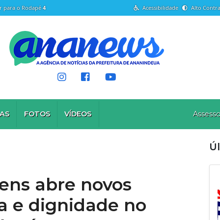
Ir para o Rodapé
4
Acessibilidade
Alto Contra
AS
FOTOS
VÍDEOS
Assesso
Úl
ens abre novos
a e dignidade no